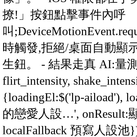
撩!」按鈕點擊事件內呼
叫;DeviceMotionEvent.requ
時觸發,拒絕/桌面自動顯
生鈕。 - 結果走真 AI:量測完把 va
flirt_intensity, shake_int
{loadingEl:$('lp-aiload
的戀愛人設…', onResult:顯示到
localFallback 預寫人設