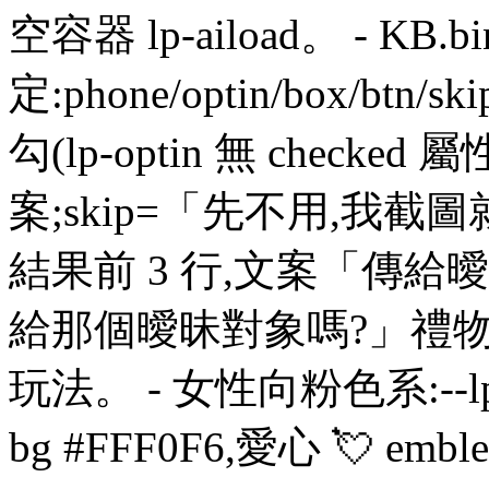
空容器 lp-aiload。 - KB.b
定:phone/optin/box/btn/ski
勾(lp-optin 無 checked
案;skip=「先不用,我截圖就好
結果前 3 行,文案「傳
給那個曖昧對象嗎?」禮
玩法。 - 女性向粉色系:--lp-p #
bg #FFF0F6,愛心 💘 emb