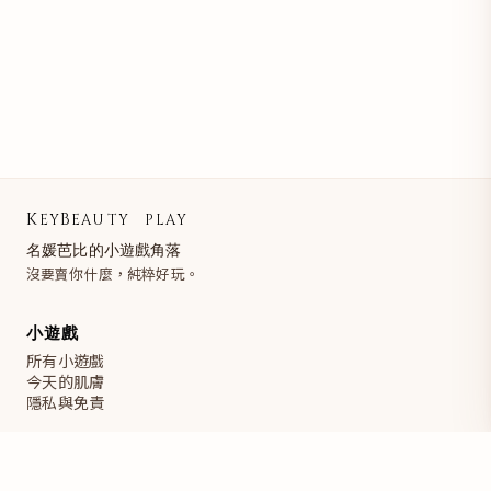
K
B
E
Y
E
A
U
T
Y
P
L
A
Y
名媛芭比的小遊戲角落
沒要賣你什麼，純粹好玩。
小遊戲
所有小遊戲
今天的肌膚
隱私與免責
名媛芭比診所
診所首頁