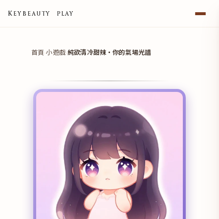
K
B
E
Y
E
A
U
T
Y
P
L
A
Y
首頁
小遊戲
純欲清冷甜辣・你的氣場光譜
›
›