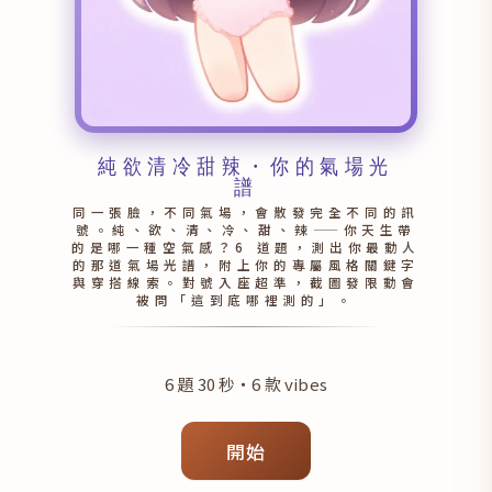
純欲清冷甜辣・你的氣場光
譜
同一張臉，不同氣場，會散發完全不同的訊
號。純、欲、清、冷、甜、辣——你天生帶
的是哪一種空氣感？6 道題，測出你最動人
的那道氣場光譜，附上你的專屬風格關鍵字
與穿搭線索。對號入座超準，截圖發限動會
被問「這到底哪裡測的」。
6 題 30 秒・6 款 vibes
開始