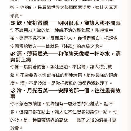
近。 你的純，是看過世界之後還願意溫柔，這比天真更
珍貴。
🍑 欲・蜜桃微醺——明明很乖，卻讓人移不開眼
你不靠用力，靠的是一種說不清的鬆弛感。 眼神慢半
拍、笑得不急不徐，反而最勾人。 你懂得留白，把想像
空間留給對方——這就是『純欲』的高級之處。
🌿 清・薄荷透光——和你聊天像喝一杯冰水，清
爽到上癮
你像一扇開著的窗，談吐通透、不拐彎，讓人特別放
鬆。 不需要香水也記得住的那種清爽，是你最強的辨識
度。 清，不是冷淡，是你把複雜的事都過濾乾淨了。
🌙 冷・月光石英——安靜的那一個，往往最有故
事
你不急著被讀懂，氣場裡有一層好看的距離感。 話不
多，但開口都在點上，讓人忍不住想多認識你一點。 你
的冷，是一種自帶結界的高級——熟了之後的溫柔才更
珍貴。