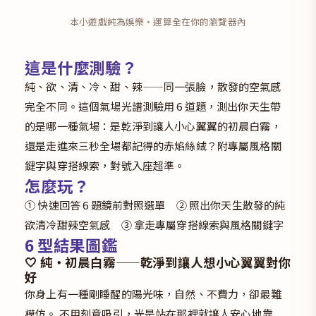
本小遊戲純為娛樂・運算全在你的瀏覽器內
這是什麼測驗？
純、欲、清、冷、甜、辣——同一張臉，散發的空氣感
完全不同。這個氣場光譜測驗用 6 道題，測出你天生帶
的是哪一種氣場：是乾淨到讓人小心翼翼的初晨白霧，
還是走進來三秒全場都記得的赤焰絲絨？附專屬風格關
鍵字與穿搭線索，對號入座超準。
怎麼玩？
① 快速回答 6 題鏡前對照選單 ② 照出你天生散發的純
欲清冷甜辣空氣感 ③ 拿走專屬穿搭線索與風格關鍵字
6 型結果圖鑑
🤍 純・初晨白霧——乾淨到讓人想小心翼翼對你
好
你身上有一種剛睡醒的陽光味，自然、不費力，卻最難
模仿。 不用刻意吸引，光是站在那裡就讓人安心地靠