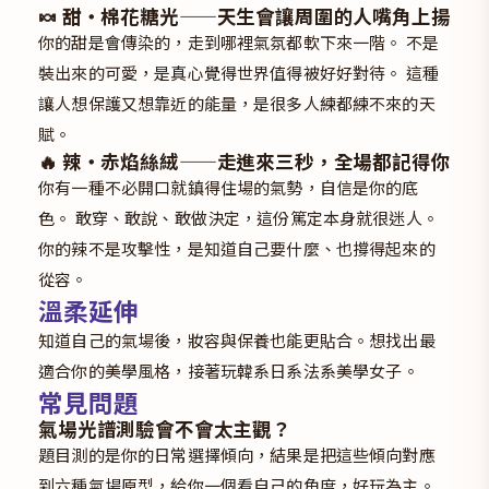
🍬 甜・棉花糖光——天生會讓周圍的人嘴角上揚
你的甜是會傳染的，走到哪裡氣氛都軟下來一階。 不是
裝出來的可愛，是真心覺得世界值得被好好對待。 這種
讓人想保護又想靠近的能量，是很多人練都練不來的天
賦。
🔥 辣・赤焰絲絨——走進來三秒，全場都記得你
你有一種不必開口就鎮得住場的氣勢，自信是你的底
色。 敢穿、敢說、敢做決定，這份篤定本身就很迷人。
你的辣不是攻擊性，是知道自己要什麼、也撐得起來的
從容。
溫柔延伸
知道自己的氣場後，妝容與保養也能更貼合。想找出最
適合你的美學風格，接著玩
韓系日系法系美學女子
。
常見問題
氣場光譜測驗會不會太主觀？
題目測的是你的日常選擇傾向，結果是把這些傾向對應
到六種氣場原型，給你一個看自己的角度，好玩為主。